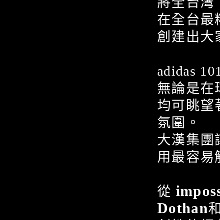
將全台灣
在全台最精
創建出大
adida
無論是在
均可眺望
氛圍。
大漢集團
用最容易觸
imposs
從
Dothan