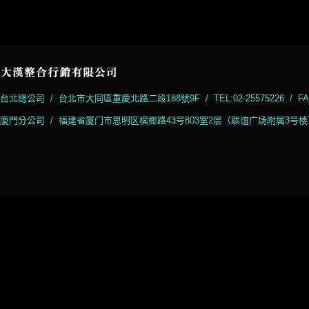
台北總公司 / 台北市大同區重慶北路二段188號9F / TEL:02-25575226 / FAX:
廈門分公司 / 福建省厦门市思明区槟榔路43号803室2层（联谊广场附属3号楼） / TEL:+86-0